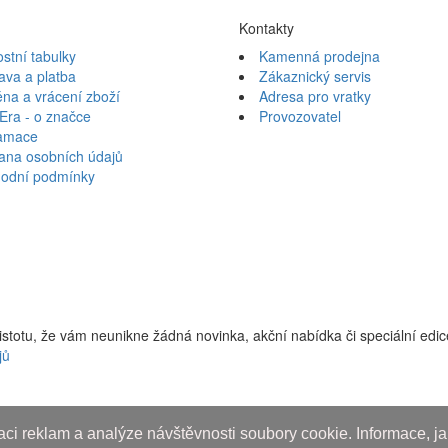
Kontakty
ostní tabulky
Kamenná prodejna
ava a platba
Zákaznický servis
na a vrácení zboží
Adresa pro vratky
Era - o značce
Provozovatel
amace
ana osobních údajů
odní podmínky
jistotu, že vám neunikne žádná novinka, akční nabídka či speciální edi
jů
ci reklam a analýze návštěvnosti soubory cookie. Informace, jak