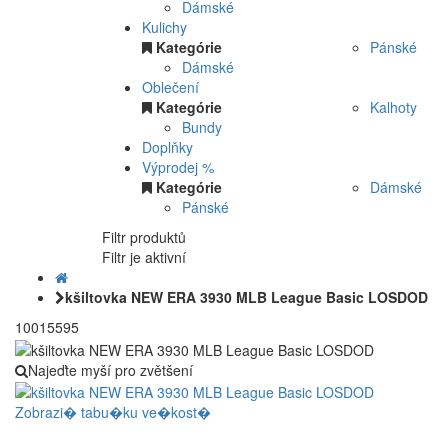
Dámské
Kulichy
Kategórie
Pánské
Dámské
Oblečení
Kategórie
Kalhoty
Bundy
Doplňky
Výprodej %
Kategórie
Dámské
Pánské
Filtr produktů
Filtr je aktivní
kšiltovka NEW ERA 3930 MLB League Basic LOSDOD
10015595
Najeďte myší pro zvětšení
Zobrazi� tabu�ku ve�kost�