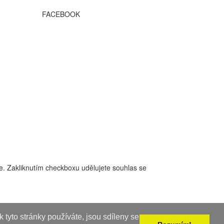
FACEBOOK
ce. Zakliknutím checkboxu udělujete souhlas se
 tyto stránky používáte, jsou sdíleny se