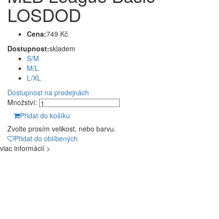
LOSDOD
Cena:
749 Kč
Dostupnost:
skladem
S/M
M/L
L/XL
Dostupnost na prodejnách
Množství:
Přidat do košíku
Zvolte prosím velikost, nebo barvu.
Přidat do oblíbených
viac informácií >