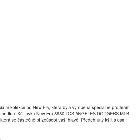
ální kolekce od New Ery, která byla vyrobena speciálně pro team
lmi pohodlná. Kšiltovka New Era 3930 LOS ANGELES DODGERS MLB
 která se částečně přizpůsobí vaší hlavě. Předehnutý kšilt s osmi