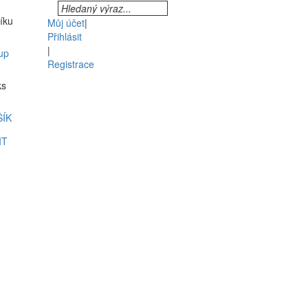
šíku
Můj účet
|
Přihlásit
|
up
Registrace
ks
ŠÍK
IT