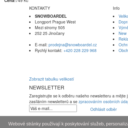
Cena:
749 Kč
KONTAKTY
Info
SNOWBOARDEL
Velik
Longport Prague West
Dopr
Mezi stromy 505
Výmě
252 25 Jinočany
New 
Rekl
E-mail:
prodejna@snowboardel.cz
Ochr
Rychlý kontakt:
+420 228 229 968
Obch
Zobrazit tabulku velikostí
NEWSLETTER
Zaregistrujte se k odběru našeho newsletteru a mějte 
zasíláním newsletterů a se
zpracováním osobních úda
Odhlásit odběr
Copyright © 2010-2018 An systems, s.r.o.
Webové stránky používají k poskytování služeb, personaliza