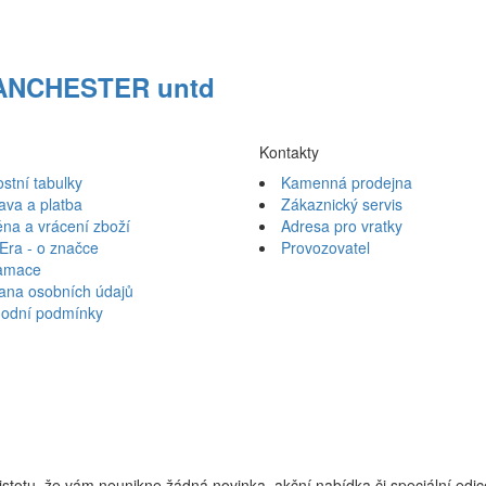
 MANCHESTER untd
Kontakty
ostní tabulky
Kamenná prodejna
ava a platba
Zákaznický servis
na a vrácení zboží
Adresa pro vratky
Era - o značce
Provozovatel
amace
ana osobních údajů
odní podmínky
jistotu, že vám neunikne žádná novinka, akční nabídka či speciální edi