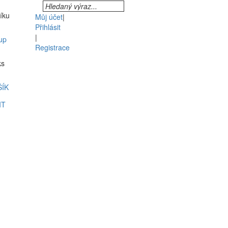
šíku
Můj účet
|
Přihlásit
|
up
Registrace
ks
ŠÍK
IT