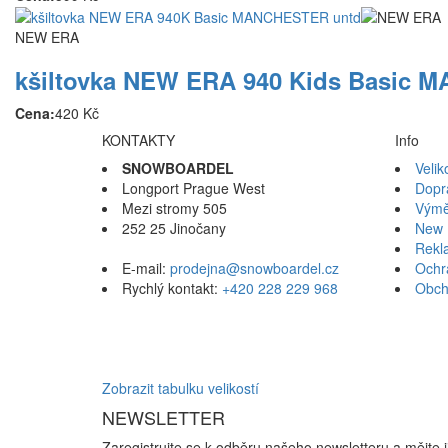
NEW ERA
kšiltovka NEW ERA 940 Kids Basic
Cena:
420 Kč
KONTAKTY
Info
SNOWBOARDEL
Velik
Longport Prague West
Dopr
Mezi stromy 505
Výmě
252 25 Jinočany
New 
Rekl
E-mail:
prodejna@snowboardel.cz
Ochr
Rychlý kontakt:
+420 228 229 968
Obch
Zobrazit tabulku velikostí
NEWSLETTER
Zaregistrujte se k odběru našeho newsletteru a mějte 