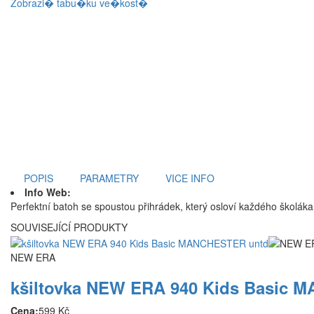
Zobrazi� tabu�ku ve�kost�
POPIS
PARAMETRY
VICE INFO
Info Web:
Perfektní batoh se spoustou přihrádek, který osloví každého školá
SOUVISEJÍCÍ PRODUKTY
NEW ERA
kšiltovka NEW ERA 940 Kids Basic
Cena:
599 Kč