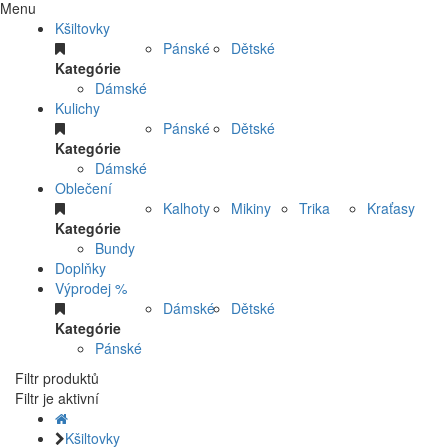
Menu
Kšiltovky
Pánské
Dětské
Kategórie
Dámské
Kulichy
Pánské
Dětské
Kategórie
Dámské
Oblečení
Kalhoty
Mikiny
Trika
Kraťasy
Kategórie
Bundy
Doplňky
Výprodej %
Dámské
Dětské
Kategórie
Pánské
Filtr produktů
Filtr je aktivní
Kšiltovky