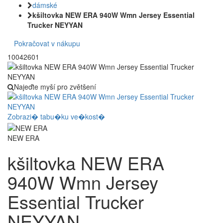
dámské
kšiltovka NEW ERA 940W Wmn Jersey Essential
Trucker NEYYAN
Pokračovat v nákupu
10042601
Najeďte myší pro zvětšení
Zobrazi� tabu�ku ve�kost�
NEW ERA
kšiltovka NEW ERA
940W Wmn Jersey
Essential Trucker
NEYYAN