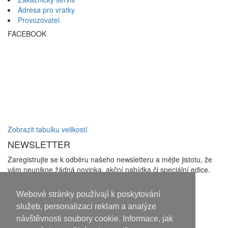
Adresa pro vratky
Provozovatel
FACEBOOK
Zobrazit tabulku velikostí
NEWSLETTER
Zaregistrujte se k odběru našeho newsletteru a mějte jistotu, že
vám neunikne žádná novinka, akční nabídka či speciální edice.
Zakliknutím checkboxu udělujete souhlas se zasíláním
newsletterů a se
zpracováním osobních údajů
Webové stránky používají k poskytování
Odhlásit odběr
služeb, personalizaci reklam a analýze
návštěvnosti soubory cookie. Informace, jak