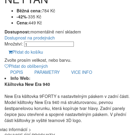
Běžná cena:
784 Kč
-42%
-335 Kč
Cena:
449 Kč
Dostupnost:
momentálně není skladem
Dostupnost na prodejnách
Množství:
Přidat do košíku
Zvolte prosím velikost, nebo barvu.
Přidat do oblíbených
POPIS
PARAMETRY
VICE INFO
Info Web:
Kšiltovka New Era 940
New Era kšiltovka 9FORTY s nastavitelným páskem v zadní části.
Model kšiltovky New Era 940 má strukturovanou, pevnou
šestipanelovou korunku, která kopíruje tvar hlavy. Zadní panely
čepice jsou otevřené a spojené nastavitelným páskem. V přední
části kšiltovky je vyšité teamové 3D logo.
viac informácií >