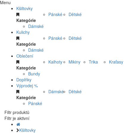
Menu
Kšiltovky
Pánské
Dětské
Kategórie
Dámské
Kulichy
Pánské
Dětské
Kategórie
Dámské
Oblečení
Kalhoty
Mikiny
Trika
Kraťasy
Kategórie
Bundy
Doplňky
Výprodej %
Dámské
Dětské
Kategórie
Pánské
Filtr produktů
Filtr je aktivní
Kšiltovky