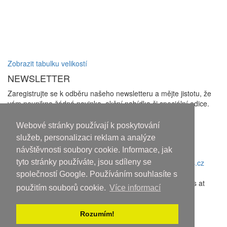
Zobrazit tabulku velikostí
NEWSLETTER
Zaregistrujte se k odběru našeho newsletteru a mějte jistotu, že
vám neunikne žádná novinka, akční nabídka či speciální edice.
Zakliknutím checkboxu udělujete souhlas se zasíláním
newsletterů a se
zpracováním osobních údajů
Webové stránky používají k poskytování
Odhlásit odběr
služeb, personalizaci reklam a analýze
návštěvnosti soubory cookie. Informace, jak
Copyright © 2010-2018 An systems, s.r.o.
tyto stránky používáte, jsou sdíleny se
Nahoru
společností Google. Používáním souhlasíte s
Discover the latest movies and high-quality streaming options at
použitím souborů cookie.
Více informací
sflix.com
.
Rozumím!