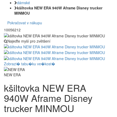
dámské
kšiltovka NEW ERA 940W Aframe Disney trucker
MINMOU
Pokračovat v nákupu
10056212
Najeďte myší pro zvětšení
Zobrazi� tabu�ku ve�kost�
NEW ERA
kšiltovka NEW ERA
940W Aframe Disney
trucker MINMOU