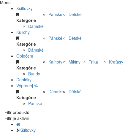
Menu
Kšiltovky
Pánské
Dětské
Kategórie
Dámské
Kulichy
Pánské
Dětské
Kategórie
Dámské
Oblečení
Kalhoty
Mikiny
Trika
Kraťasy
Kategórie
Bundy
Doplňky
Výprodej %
Dámské
Dětské
Kategórie
Pánské
Filtr produktů
Filtr je aktivní
Kšiltovky