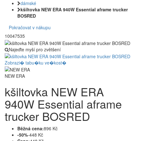
dámské
kšiltovka NEW ERA 940W Essential aframe trucker
BOSRED
Pokračovat v nákupu
10047535
Najeďte myší pro zvětšení
Zobrazi� tabu�ku ve�kost�
NEW ERA
kšiltovka NEW ERA
940W Essential aframe
trucker BOSRED
Běžná cena:
896 Kč
-50%
-448 Kč