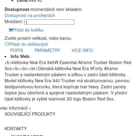
Cena:
448 Kč
Dostupnost:
momentálně není skladem
Dostupnost na prodejnách
Množství:
Přidat do košíku
Zvolte prosím velikost, nebo barvu.
Přidat do oblíbených
POPIS
PARAMETRY
VICE INFO
Info Web:
<b>kšiltovka New Era 940W Essential Aframe Trucker Boston Red
Sox</b><br><br>Dámská kšiltovka New Era 9Forty Aframe
Trucker s nastavitelným páskem a síťkou v zadní části kšiltovky.
Model kšiltovky New Era 940 Trucker má strukturovanou, pevnou
šestipanelovou korunku, která kopíruje tvar hlavy. Zadní panely
čepice jsou otevřené a spojené nastavitelným páskem. V přední
části kšiltovky je vyšité teamové 3D logo Boston Red Sox.
viac informácií >
SOUVISEJÍCÍ PRODUKTY
KONTAKTY