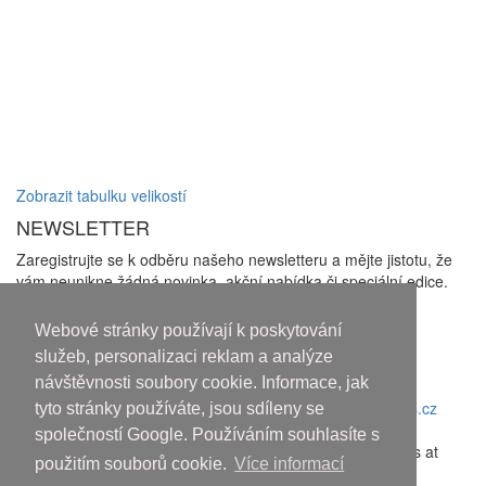
Zobrazit tabulku velikostí
NEWSLETTER
Zaregistrujte se k odběru našeho newsletteru a mějte jistotu, že
vám neunikne žádná novinka, akční nabídka či speciální edice.
Zakliknutím checkboxu udělujete souhlas se zasíláním
newsletterů a se
zpracováním osobních údajů
Webové stránky používají k poskytování
Odhlásit odběr
služeb, personalizaci reklam a analýze
návštěvnosti soubory cookie. Informace, jak
Copyright © 2010-2018 An systems, s.r.o.
tyto stránky používáte, jsou sdíleny se
Nahoru
společností Google. Používáním souhlasíte s
Discover the latest movies and high-quality streaming options at
použitím souborů cookie.
Více informací
sflix.com
.