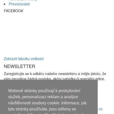
Provozovatel
FACEBOOK
Zobrazit tabulku velikostí
NEWSLETTER
Zaregistrujte se k odběru našeho newsletteru a mějte jistotu, že
vám neunikne žádná novinka, akční nabídka či speciální edice.
Zakliknutím checkboxu udělujete souhlas se zasíláním
newsletterů a se
zpracováním osobních údajů
Webové stránky používají k poskytování
Odhlásit odběr
služeb, personalizaci reklam a analýze
návštěvnosti soubory cookie. Informace, jak
Copyright © 2010-2018 An systems, s.r.o.
tyto stránky používáte, jsou sdíleny se
Nahoru