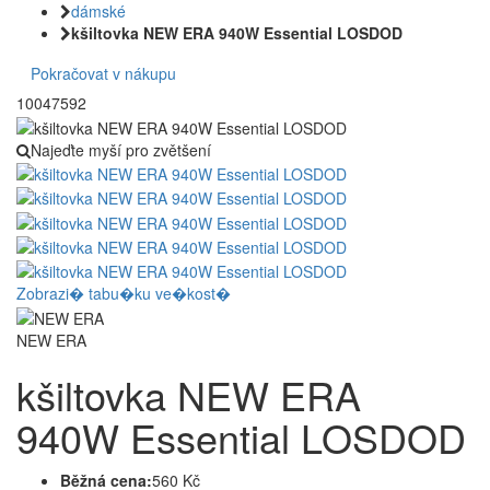
dámské
kšiltovka NEW ERA 940W Essential LOSDOD
Pokračovat v nákupu
10047592
Najeďte myší pro zvětšení
Zobrazi� tabu�ku ve�kost�
NEW ERA
kšiltovka NEW ERA
940W Essential LOSDOD
Běžná cena:
560 Kč