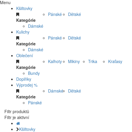
Menu
Kšiltovky
Pánské
Dětské
Kategórie
Dámské
Kulichy
Pánské
Dětské
Kategórie
Dámské
Oblečení
Kalhoty
Mikiny
Trika
Kraťasy
Kategórie
Bundy
Doplňky
Výprodej %
Dámské
Dětské
Kategórie
Pánské
Filtr produktů
Filtr je aktivní
Kšiltovky