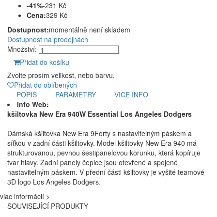
-41%
-231 Kč
Cena:
329 Kč
Dostupnost:
momentálně není skladem
Dostupnost na prodejnách
Množství:
Přidat do košíku
Zvolte prosím velikost, nebo barvu.
Přidat do oblíbených
POPIS
PARAMETRY
VICE INFO
Info Web:
kšiltovka New Era 940W Essential Los Angeles Dodgers
Dámská kšiltovka New Era 9Forty s nastavitelným páskem a
síťkou v zadní části kšiltovky. Model kšiltovky New Era 940 má
strukturovanou, pevnou šestipanelovou korunku, která kopíruje
tvar hlavy. Zadní panely čepice jsou otevřené a spojené
nastavitelným páskem. V přední části kšiltovky je vyšité teamové
3D logo Los Angeles Dodgers.
viac informácií >
SOUVISEJÍCÍ PRODUKTY