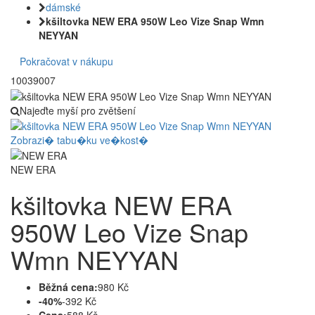
dámské
kšiltovka NEW ERA 950W Leo Vize Snap Wmn
NEYYAN
Pokračovat v nákupu
10039007
Najeďte myší pro zvětšení
Zobrazi� tabu�ku ve�kost�
NEW ERA
kšiltovka NEW ERA
950W Leo Vize Snap
Wmn NEYYAN
Běžná cena:
980 Kč
-40%
-392 Kč