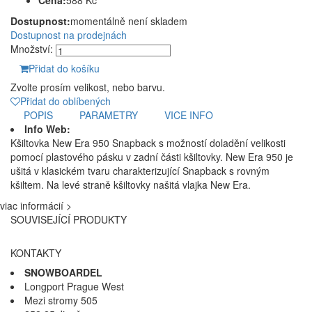
Cena:
588 Kč
Dostupnost:
momentálně není skladem
Dostupnost na prodejnách
Množství:
Přidat do košíku
Zvolte prosím velikost, nebo barvu.
Přidat do oblíbených
POPIS
PARAMETRY
VICE INFO
Info Web:
Kšiltovka New Era 950 Snapback s možností doladění velikosti
pomocí plastového pásku v zadní části kšiltovky. New Era 950 je
ušitá v klasickém tvaru charakterizující Snapback s rovným
kšiltem. Na levé straně kšiltovky našitá vlajka New Era.
viac informácií >
SOUVISEJÍCÍ PRODUKTY
KONTAKTY
SNOWBOARDEL
Longport Prague West
Mezi stromy 505