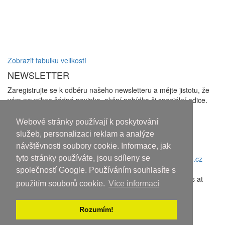
Zobrazit tabulku velikostí
NEWSLETTER
Zaregistrujte se k odběru našeho newsletteru a mějte jistotu, že
vám neunikne žádná novinka, akční nabídka či speciální edice.
Zakliknutím checkboxu udělujete souhlas se zasíláním
newsletterů a se
zpracováním osobních údajů
Webové stránky používají k poskytování
Odhlásit odběr
služeb, personalizaci reklam a analýze
návštěvnosti soubory cookie. Informace, jak
Copyright © 2010-2018 An systems, s.r.o.
tyto stránky používáte, jsou sdíleny se
Nahoru
společností Google. Používáním souhlasíte s
Discover the latest movies and high-quality streaming options at
použitím souborů cookie.
Více informací
sflix.com
.
Rozumím!