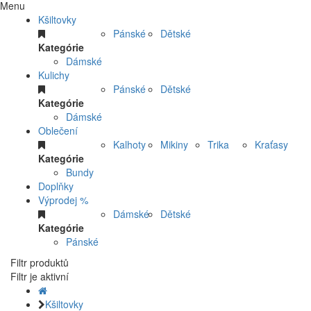
Menu
Kšiltovky
Pánské
Dětské
Kategórie
Dámské
Kulichy
Pánské
Dětské
Kategórie
Dámské
Oblečení
Kalhoty
Mikiny
Trika
Kraťasy
Kategórie
Bundy
Doplňky
Výprodej %
Dámské
Dětské
Kategórie
Pánské
Filtr produktů
Filtr je aktivní
Kšiltovky