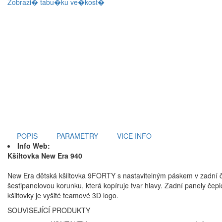
Zobrazi� tabu�ku ve�kost�
POPIS
PARAMETRY
VICE INFO
Info Web:
Kšiltovka New Era 940
New Era dětská kšiltovka 9FORTY s nastavitelným páskem v zadní č
šestipanelovou korunku, která kopíruje tvar hlavy. Zadní panely čep
kšiltovky je vyšité teamové 3D logo.
SOUVISEJÍCÍ PRODUKTY