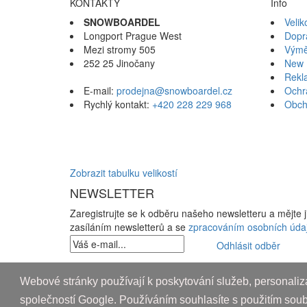
KONTAKTY
Info
SNOWBOARDEL
Velik
Longport Prague West
Dopr
Mezi stromy 505
Výmě
252 25 Jinočany
New 
Rekl
E-mail:
prodejna@snowboardel.cz
Ochr
Rychlý kontakt:
+420 228 229 968
Obch
Zobrazit tabulku velikostí
NEWSLETTER
Zaregistrujte se k odběru našeho newsletteru a mějte 
zasíláním newsletterů a se
zpracováním osobních úda
Odhlásit odběr
Copyright © 2010-2018 An systems, s.r.o.
Webové stránky používají k poskytování služeb, personaliza
Nahoru
společností Google. Používáním souhlasíte s použitím sou