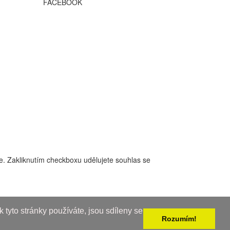
FACEBOOK
ce. Zakliknutím checkboxu udělujete souhlas se
 tyto stránky používáte, jsou sdíleny se
Rozumím!