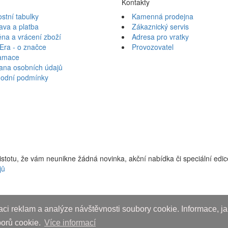
Kontakty
ostní tabulky
Kamenná prodejna
ava a platba
Zákaznický servis
na a vrácení zboží
Adresa pro vratky
Era - o značce
Provozovatel
amace
ana osobních údajů
odní podmínky
jistotu, že vám neunikne žádná novinka, akční nabídka či speciální edi
jů
ci reklam a analýze návštěvnosti soubory cookie. Informace, jak
borů cookie.
Více informací