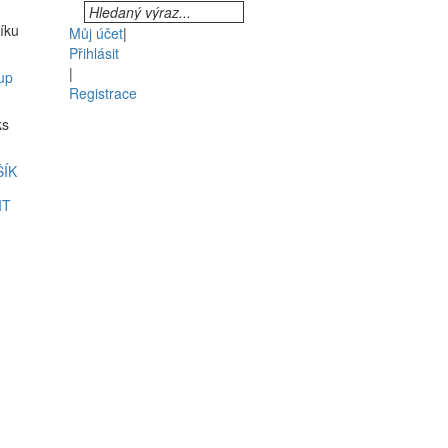
šíku
Můj účet
|
Přihlásit
|
up
Registrace
ks
ŠÍK
IT