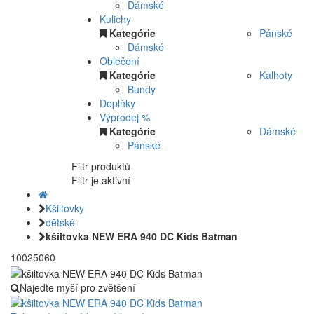
Dámské
Kulichy
Kategórie
Pánské
Dámské
Oblečení
Kategórie
Kalhoty
Bundy
Doplňky
Výprodej %
Kategórie
Dámské
Pánské
Filtr produktů
Filtr je aktivní
Kšiltovky
dětské
kšiltovka NEW ERA 940 DC Kids Batman
10025060
Najeďte myší pro zvětšení