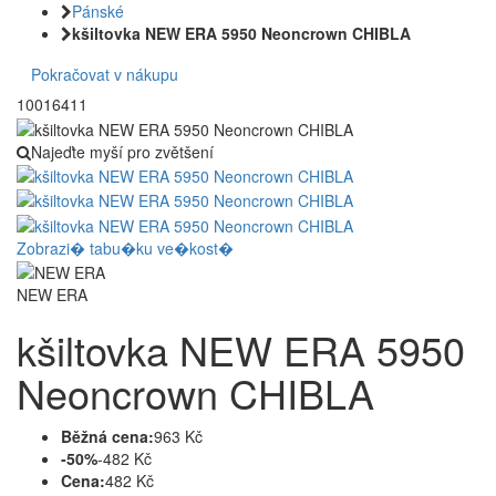
Pánské
kšiltovka NEW ERA 5950 Neoncrown CHIBLA
Pokračovat v nákupu
10016411
Najeďte myší pro zvětšení
Zobrazi� tabu�ku ve�kost�
NEW ERA
kšiltovka NEW ERA 5950
Neoncrown CHIBLA
Běžná cena:
963 Kč
-50%
-482 Kč
Cena:
482 Kč