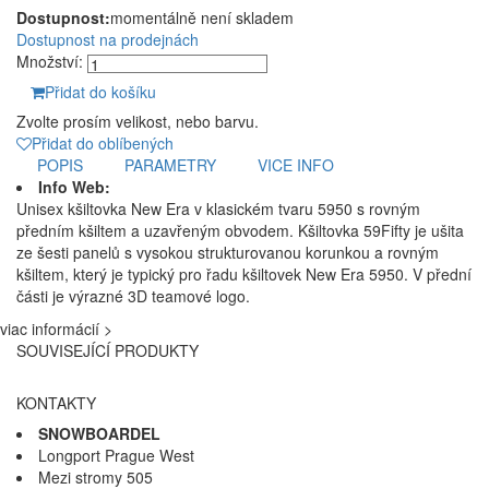
Dostupnost:
momentálně není skladem
Dostupnost na prodejnách
Množství:
Přidat do košíku
Zvolte prosím velikost, nebo barvu.
Přidat do oblíbených
POPIS
PARAMETRY
VICE INFO
Info Web:
Unisex kšiltovka New Era v klasickém tvaru 5950 s rovným
předním kšiltem a uzavřeným obvodem. Kšiltovka 59Fifty je ušita
ze šesti panelů s vysokou strukturovanou korunkou a rovným
kšiltem, který je typický pro řadu kšiltovek New Era 5950. V přední
části je výrazné 3D teamové logo.
viac informácií >
SOUVISEJÍCÍ PRODUKTY
KONTAKTY
SNOWBOARDEL
Longport Prague West
Mezi stromy 505