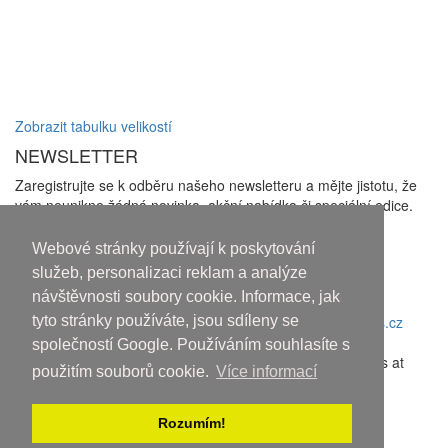
Zobrazit tabulku velikostí
NEWSLETTER
Zaregistrujte se k odběru našeho newsletteru a mějte jistotu, že
vám neunikne žádná novinka, akční nabídka či speciální edice.
Zakliknutím checkboxu udělujete souhlas se zasíláním
newsletterů a se
zpracováním osobních údajů
Webové stránky používají k poskytování
Odhlásit odběr
služeb, personalizaci reklam a analýze
návštěvnosti soubory cookie. Informace, jak
Copyright © 2010-2018 An systems, s.r.o.
tyto stránky používáte, jsou sdíleny se
Nahoru
společností Google. Používáním souhlasíte s
Discover the latest movies and high-quality streaming options at
použitím souborů cookie.
Více informací
sflix.com
.
Rozumím!