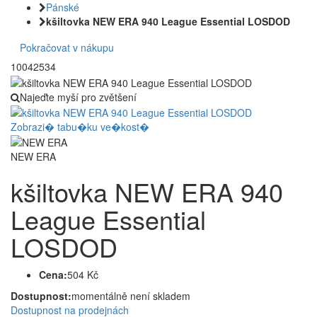
Pánské
kšiltovka NEW ERA 940 League Essential LOSDOD
Pokračovat v nákupu
10042534
Najeďte myší pro zvětšení
Zobrazi� tabu�ku ve�kost�
NEW ERA
kšiltovka NEW ERA 940
League Essential
LOSDOD
Cena:
504 Kč
Dostupnost:
momentálně není skladem
Dostupnost na prodejnách