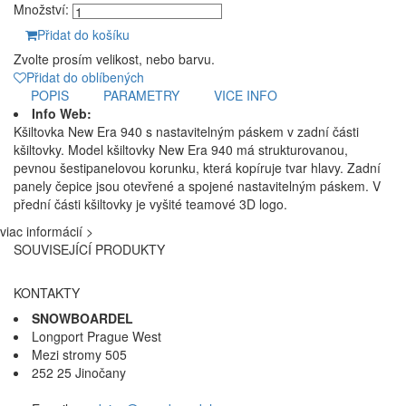
Množství:
Přidat do košíku
Zvolte prosím velikost, nebo barvu.
Přidat do oblíbených
POPIS
PARAMETRY
VICE INFO
Info Web:
Kšiltovka New Era 940 s nastavitelným páskem v zadní části
kšiltovky. Model kšiltovky New Era 940 má strukturovanou,
pevnou šestipanelovou korunku, která kopíruje tvar hlavy. Zadní
panely čepice jsou otevřené a spojené nastavitelným páskem. V
přední části kšiltovky je vyšité teamové 3D logo.
viac informácií >
SOUVISEJÍCÍ PRODUKTY
KONTAKTY
SNOWBOARDEL
Longport Prague West
Mezi stromy 505
252 25 Jinočany