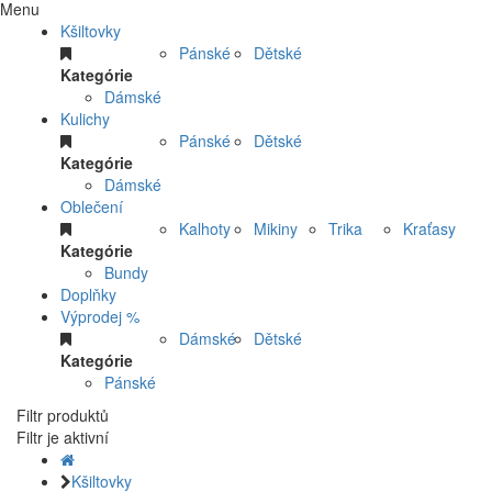
Menu
Kšiltovky
Pánské
Dětské
Kategórie
Dámské
Kulichy
Pánské
Dětské
Kategórie
Dámské
Oblečení
Kalhoty
Mikiny
Trika
Kraťasy
Kategórie
Bundy
Doplňky
Výprodej %
Dámské
Dětské
Kategórie
Pánské
Filtr produktů
Filtr je aktivní
Kšiltovky