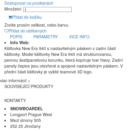
Dostupnost na prodejnách
Množství:
Přidat do košíku
Zvolte prosím velikost, nebo barvu.
Přidat do oblíbených
POPIS
PARAMETRY
VICE INFO
Info Web:
Kšiltovka New Era 940 s nastavitelným páskem v zadní části
kšiltovky. Model kšiltovky New Era 940 má strukturovanou,
pevnou šestipanelovou korunku, která kopíruje tvar hlavy. Zadní
panely čepice jsou otevřené a spojené nastavitelným páskem. V
přední části kšiltovky je vyšité teamové 3D logo.
viac informácií >
SOUVISEJÍCÍ PRODUKTY
KONTAKTY
SNOWBOARDEL
Longport Prague West
Mezi stromy 505
252 25 Jinočany