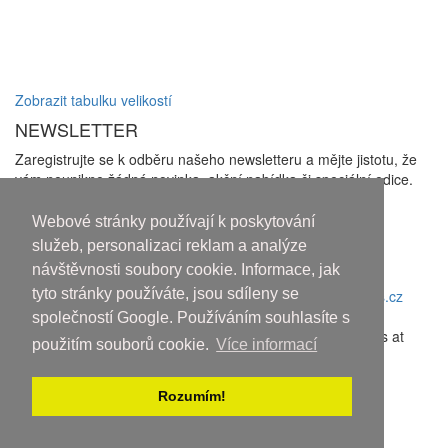
Zobrazit tabulku velikostí
NEWSLETTER
Zaregistrujte se k odběru našeho newsletteru a mějte jistotu, že
vám neunikne žádná novinka, akční nabídka či speciální edice.
Zakliknutím checkboxu udělujete souhlas se zasíláním
newsletterů a se
zpracováním osobních údajů
Webové stránky používají k poskytování
Odhlásit odběr
služeb, personalizaci reklam a analýze
návštěvnosti soubory cookie. Informace, jak
Copyright © 2010-2018 An systems, s.r.o.
tyto stránky používáte, jsou sdíleny se
Nahoru
společností Google. Používáním souhlasíte s
Discover the latest movies and high-quality streaming options at
použitím souborů cookie.
Více informací
sflix.com
.
Rozumím!