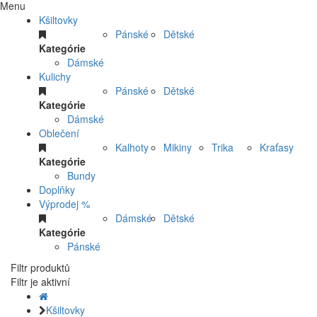
Menu
Kšiltovky
Pánské
Dětské
Kategórie
Dámské
Kulichy
Pánské
Dětské
Kategórie
Dámské
Oblečení
Kalhoty
Mikiny
Trika
Kraťasy
Kategórie
Bundy
Doplňky
Výprodej %
Dámské
Dětské
Kategórie
Pánské
Filtr produktů
Filtr je aktivní
Kšiltovky