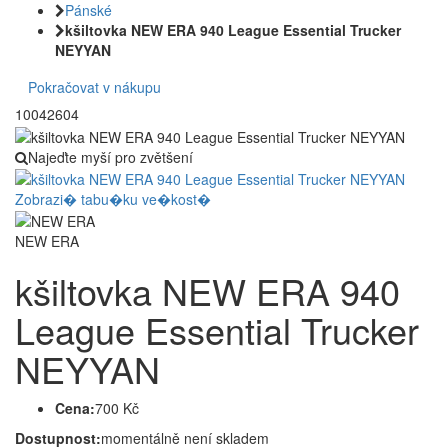
Pánské
kšiltovka NEW ERA 940 League Essential Trucker
NEYYAN
Pokračovat v nákupu
10042604
Najeďte myší pro zvětšení
Zobrazi� tabu�ku ve�kost�
NEW ERA
kšiltovka NEW ERA 940
League Essential Trucker
NEYYAN
Cena:
700 Kč
Dostupnost:
momentálně není skladem