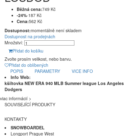
Běžná cena:
749 Kč
-24%
-187 Kč
Cena:
562 Kč
Dostupnost:
momentálně není skladem
Dostupnost na prodejnách
Množství:
Přidat do košíku
Zvolte prosím velikost, nebo barvu.
Přidat do oblíbených
POPIS
PARAMETRY
VICE INFO
Info Web:
kšiltovka NEW ERA 940 MLB Summer league Los Angeles
Dodgers
viac informácií >
SOUVISEJÍCÍ PRODUKTY
KONTAKTY
SNOWBOARDEL
Longport Prague West