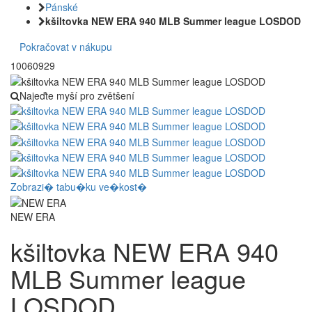
Pánské
kšiltovka NEW ERA 940 MLB Summer league LOSDOD
Pokračovat v nákupu
10060929
Najeďte myší pro zvětšení
Zobrazi� tabu�ku ve�kost�
NEW ERA
kšiltovka NEW ERA 940
MLB Summer league
LOSDOD