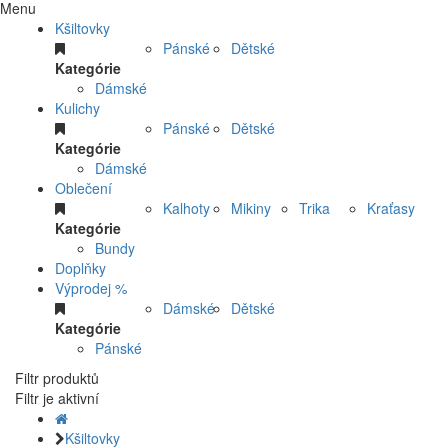
Menu
Kšiltovky
Pánské
Dětské
Kategórie
Dámské
Kulichy
Pánské
Dětské
Kategórie
Dámské
Oblečení
Kalhoty
Mikiny
Trika
Kraťasy
Kategórie
Bundy
Doplňky
Výprodej %
Dámské
Dětské
Kategórie
Pánské
Filtr produktů
Filtr je aktivní
Kšiltovky