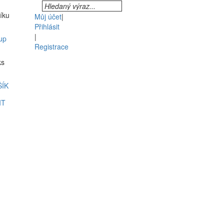
šíku
Můj účet
|
Přihlásit
|
up
Registrace
ks
ŠÍK
IT