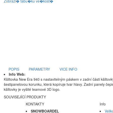
Zobrazi� tabu�ku ve�kost�
POPIS
PARAMETRY
VICE INFO
Info Web:
Kšiltovka New Era 940 s nastavitelným páskem v zadní části kšiltov
šestipanelovou korunku, která kopíruje tvar hlavy. Zadní panely čep
kšiltovky je vyšité teamové 3D logo.
SOUVISEJÍCÍ PRODUKTY
KONTAKTY
Info
SNOWBOARDEL
Velik