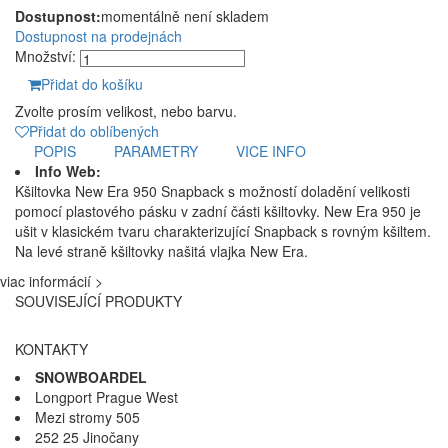
Dostupnost:
momentálně není skladem
Dostupnost na prodejnách
Množství:
Přidat do košíku
Zvolte prosím velikost, nebo barvu.
Přidat do oblíbených
POPIS
PARAMETRY
VICE INFO
Info Web:
Kšiltovka New Era 950 Snapback s možností doladění velikosti
pomocí plastového pásku v zadní části kšiltovky. New Era 950 je
ušit v klasickém tvaru charakterizující Snapback s rovným kšiltem.
Na levé straně kšiltovky našitá vlajka New Era.
viac informácií >
SOUVISEJÍCÍ PRODUKTY
KONTAKTY
SNOWBOARDEL
Longport Prague West
Mezi stromy 505
252 25 Jinočany