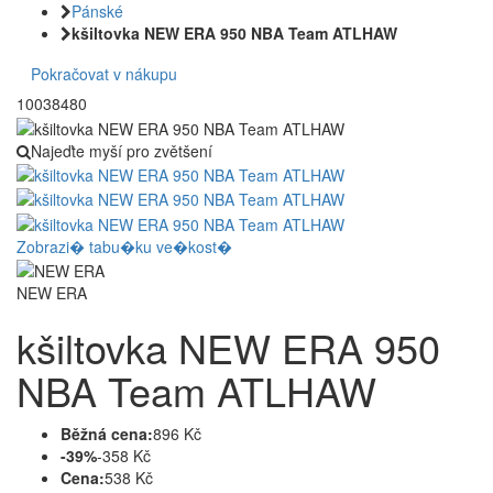
Pánské
kšiltovka NEW ERA 950 NBA Team ATLHAW
Pokračovat v nákupu
10038480
Najeďte myší pro zvětšení
Zobrazi� tabu�ku ve�kost�
NEW ERA
kšiltovka NEW ERA 950
NBA Team ATLHAW
Běžná cena:
896 Kč
-39%
-358 Kč
Cena:
538 Kč