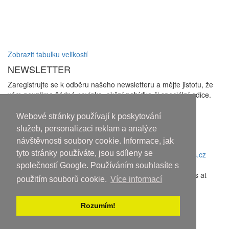
Zobrazit tabulku velikostí
NEWSLETTER
Zaregistrujte se k odběru našeho newsletteru a mějte jistotu, že
vám neunikne žádná novinka, akční nabídka či speciální edice.
Zakliknutím checkboxu udělujete souhlas se zasíláním
newsletterů a se
zpracováním osobních údajů
Webové stránky používají k poskytování
Odhlásit odběr
služeb, personalizaci reklam a analýze
návštěvnosti soubory cookie. Informace, jak
Copyright © 2010-2018 An systems, s.r.o.
tyto stránky používáte, jsou sdíleny se
Nahoru
společností Google. Používáním souhlasíte s
Discover the latest movies and high-quality streaming options at
použitím souborů cookie.
Více informací
sflix.com
.
Rozumím!