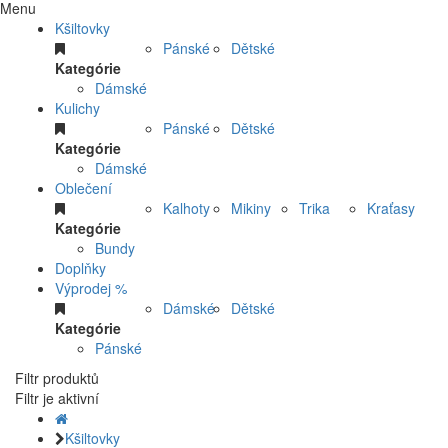
Menu
Kšiltovky
Pánské
Dětské
Kategórie
Dámské
Kulichy
Pánské
Dětské
Kategórie
Dámské
Oblečení
Kalhoty
Mikiny
Trika
Kraťasy
Kategórie
Bundy
Doplňky
Výprodej %
Dámské
Dětské
Kategórie
Pánské
Filtr produktů
Filtr je aktivní
Kšiltovky