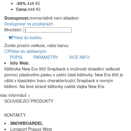
-50%
-448 Kč
Cena:
448 Kč
Dostupnost:
momentálně není skladem
Dostupnost na prodejnách
Množství:
Přidat do košíku
Zvolte prosím velikost, nebo barvu.
Přidat do oblíbených
POPIS
PARAMETRY
VICE INFO
Info Web:
Kšiltovka New Era 950 Snapback s možností doladění velikosti
pomocí plastového pásku v zadní části kšiltovky. New Era 950 je
ušitá v klasickém tvaru charakterizující Snapback s rovným
kšiltem. Na levé straně kšiltovky našitá vlajka New Era.
viac informácií >
SOUVISEJÍCÍ PRODUKTY
KONTAKTY
SNOWBOARDEL
Longport Prague West