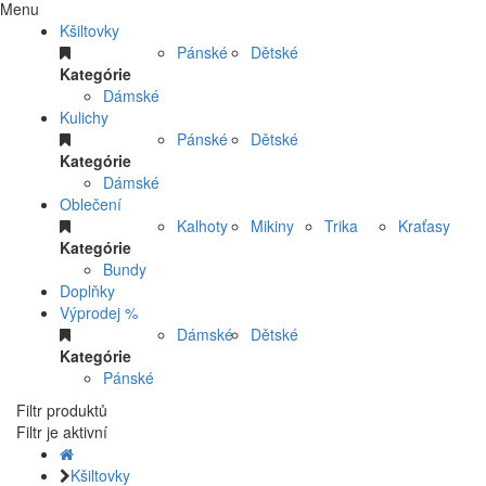
Menu
Kšiltovky
Pánské
Dětské
Kategórie
Dámské
Kulichy
Pánské
Dětské
Kategórie
Dámské
Oblečení
Kalhoty
Mikiny
Trika
Kraťasy
Kategórie
Bundy
Doplňky
Výprodej %
Dámské
Dětské
Kategórie
Pánské
Filtr produktů
Filtr je aktivní
Kšiltovky