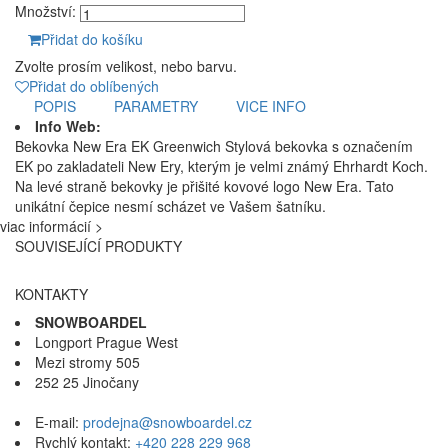
Množství:
Přidat do košíku
Zvolte prosím velikost, nebo barvu.
Přidat do oblíbených
POPIS
PARAMETRY
VICE INFO
Info Web:
Bekovka New Era EK Greenwich Stylová bekovka s označením
EK po zakladateli New Ery, kterým je velmi známý Ehrhardt Koch.
Na levé straně bekovky je přišité kovové logo New Era. Tato
unikátní čepice nesmí scházet ve Vašem šatníku.
viac informácií >
SOUVISEJÍCÍ PRODUKTY
KONTAKTY
SNOWBOARDEL
Longport Prague West
Mezi stromy 505
252 25 Jinočany
E-mail:
prodejna@snowboardel.cz
Rychlý kontakt:
+420 228 229 968