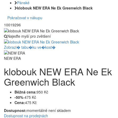
Pánské
klobouk NEW ERA Ne Ek Greenwich Black
Pokračovat v nákupu
10019296
Najeďte myší pro zvětšení
Zobrazi� tabu�ku ve�kost�
NEW ERA
klobouk NEW ERA Ne Ek
Greenwich Black
Běžná cena:
950 Kč
-50%
-475 Kč
Cena:
475 Kč
Dostupnost:
momentálně není skladem
Dostupnost na prodejnách