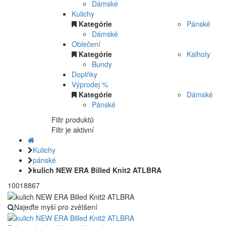
Dámské
Kulichy
Kategórie
Pánské
Dámské
Oblečení
Kategórie
Kalhoty
Bundy
Doplňky
Výprodej %
Kategórie
Dámské
Pánské
Filtr produktů
Filtr je aktivní
Kulichy
pánské
kulich NEW ERA Billed Knit2 ATLBRA
10018867
Najeďte myší pro zvětšení