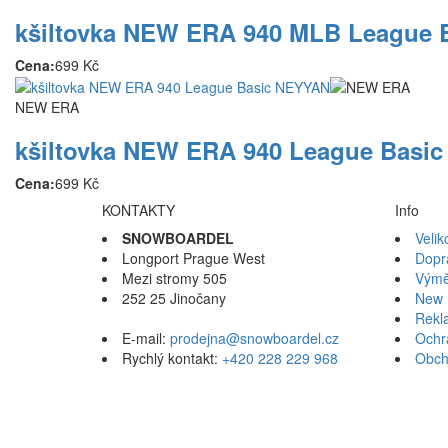
kšiltovka NEW ERA 940 MLB League
Cena:
699 Kč
NEW ERA
kšiltovka NEW ERA 940 League Basi
Cena:
699 Kč
KONTAKTY
Info
SNOWBOARDEL
Velik
Longport Prague West
Dopr
Mezi stromy 505
Výmě
252 25 Jinočany
New 
Rekl
E-mail:
prodejna@snowboardel.cz
Ochr
Rychlý kontakt:
+420 228 229 968
Obch