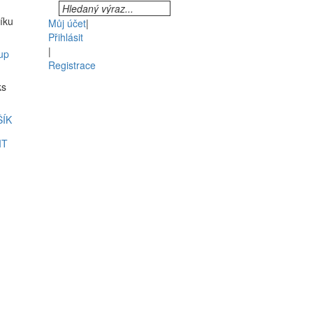
šíku
Můj účet
|
Přihlásit
|
up
Registrace
ks
ŠÍK
IT