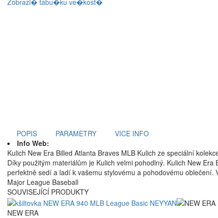
Zobrazi� tabu�ku ve�kost�
POPIS
PARAMETRY
VICE INFO
Info Web:
Kulich New Era Billed Atlanta Braves MLB Kulich ze speciální kolekc
Díky použitým materiálům je Kulich velmi pohodlný. Kulich New Era
perfektně sedí a ladí k vašemu stylovému a pohodovému oblečení. V 
Major League Baseball
SOUVISEJÍCÍ PRODUKTY
NEW ERA