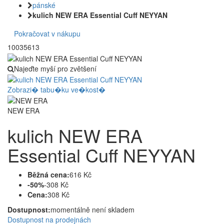
pánské
kulich NEW ERA Essential Cuff NEYYAN
Pokračovat v nákupu
10035613
Najeďte myší pro zvětšení
Zobrazi� tabu�ku ve�kost�
NEW ERA
kulich NEW ERA
Essential Cuff NEYYAN
Běžná cena:
616 Kč
-50%
-308 Kč
Cena:
308 Kč
Dostupnost:
momentálně není skladem
Dostupnost na prodejnách