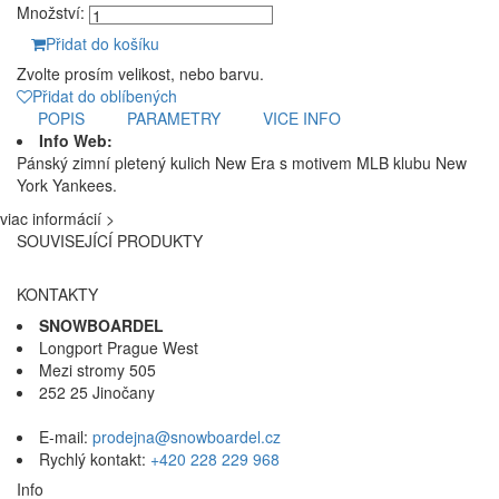
Množství:
Přidat do košíku
Zvolte prosím velikost, nebo barvu.
Přidat do oblíbených
POPIS
PARAMETRY
VICE INFO
Info Web:
Pánský zimní pletený kulich New Era s motivem MLB klubu New
York Yankees.
viac informácií >
SOUVISEJÍCÍ PRODUKTY
KONTAKTY
SNOWBOARDEL
Longport Prague West
Mezi stromy 505
252 25 Jinočany
E-mail:
prodejna@snowboardel.cz
Rychlý kontakt:
+420 228 229 968
Info