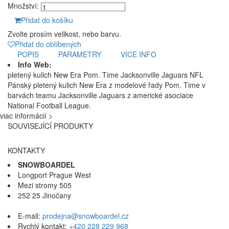
Množství:
Přidat do košíku
Zvolte prosím velikost, nebo barvu.
Přidat do oblíbených
POPIS
PARAMETRY
VICE INFO
Info Web:
pletený kulich New Era Pom. Time Jacksonville Jaguars NFL
Pánský pletený kulich New Era z modelové řady Pom. Time v
barvách teamu Jacksonville Jaguars z americké asociace
National Football League.
viac informácií >
SOUVISEJÍCÍ PRODUKTY
KONTAKTY
SNOWBOARDEL
Longport Prague West
Mezi stromy 505
252 25 Jinočany
E-mail:
prodejna@snowboardel.cz
Rychlý kontakt:
+420 228 229 968