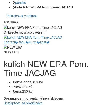
pánské
kulich NEW ERA Pom. Time JACJAG
Pokračovat v nákupu
10018999
Najeďte myší pro zvětšení
Zobrazi� tabu�ku ve�kost�
NEW ERA
kulich NEW ERA Pom.
Time JACJAG
Běžná cena:
499 Kč
-49%
-249 Kč
Cena:
250 Kč
Dostupnost:
momentálně není skladem
Dostupnost na prodejnách