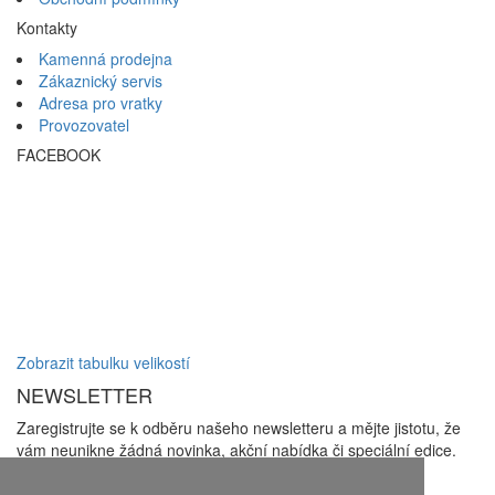
Kontakty
Kamenná prodejna
Zákaznický servis
Adresa pro vratky
Provozovatel
FACEBOOK
Zobrazit tabulku velikostí
NEWSLETTER
Zaregistrujte se k odběru našeho newsletteru a mějte jistotu, že
vám neunikne žádná novinka, akční nabídka či speciální edice.
Zakliknutím checkboxu udělujete souhlas se zasíláním
newsletterů a se
zpracováním osobních údajů