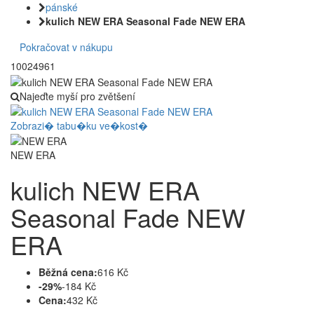
pánské
kulich NEW ERA Seasonal Fade NEW ERA
Pokračovat v nákupu
10024961
Najeďte myší pro zvětšení
Zobrazi� tabu�ku ve�kost�
NEW ERA
kulich NEW ERA
Seasonal Fade NEW
ERA
Běžná cena:
616 Kč
-29%
-184 Kč
Cena:
432 Kč