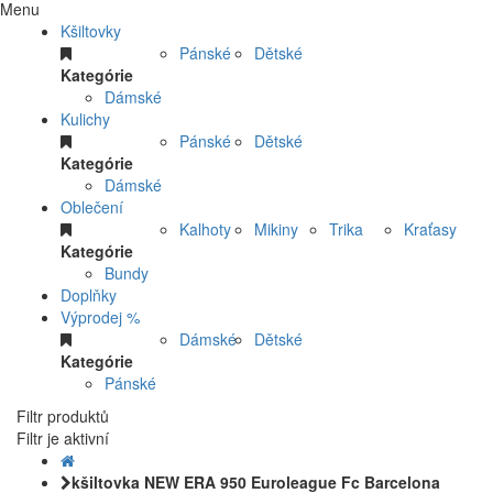
Menu
Kšiltovky
Pánské
Dětské
Kategórie
Dámské
Kulichy
Pánské
Dětské
Kategórie
Dámské
Oblečení
Kalhoty
Mikiny
Trika
Kraťasy
Kategórie
Bundy
Doplňky
Výprodej %
Dámské
Dětské
Kategórie
Pánské
Filtr produktů
Filtr je aktivní
kšiltovka NEW ERA 950 Euroleague Fc Barcelona