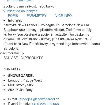
Zvolte prosím velikost, nebo barvu.
Přidat do oblíbených
POPIS
PARAMETRY
VICE INFO
Info Web:
Kšiltovka New Era 950 Euroleague Fc Barcelona New Era
Snapback 950 s rovným předním kšiltem. Zadní dva panely
kšiltovky jsou otevřené a spojené nastavitelným páskem s
dírkami. Na levé straně kšiltovky je našitá vlajka New Era. V
přední části New Era kšiltovky je výrazné logo fotbalového teamu
Barcelona.
viac informácií >
SOUVISEJÍCÍ PRODUKTY
KONTAKTY
SNOWBOARDEL
Longport Prague West
Mezi stromy 505
252 25 Jinočany
E-mail:
prodejna@snowboardel.cz
Rychlý kontakt:
+420 228 229 968