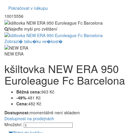
Pokračovat v nákupu
10015556
Najeďte myší pro zvětšení
Zobrazi� tabu�ku ve�kost�
NEW ERA
kšiltovka NEW ERA 950
Euroleague Fc Barcelona
Běžná cena:
963 Kč
-49%
-481 Kč
Cena:
482 Kč
Dostupnost:
momentálně není skladem
Dostupnost na prodejnách
Množství:
Přidat do košíku