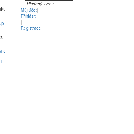
šíku
Můj účet
|
Přihlásit
|
up
Registrace
ks
ŠÍK
IT