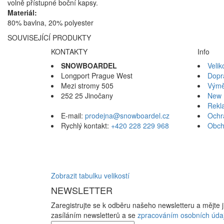
volně přístupné boční kapsy.
Materiál:
80% bavlna, 20% polyester
SOUVISEJÍCÍ PRODUKTY
KONTAKTY
Info
SNOWBOARDEL
Velik
Longport Prague West
Dopr
Mezi stromy 505
Výmě
252 25 Jinočany
New 
Rekl
E-mail:
prodejna@snowboardel.cz
Ochr
Rychlý kontakt:
+420 228 229 968
Obch
Zobrazit tabulku velikostí
NEWSLETTER
Zaregistrujte se k odběru našeho newsletteru a mějte 
zasíláním newsletterů a se
zpracováním osobních úda