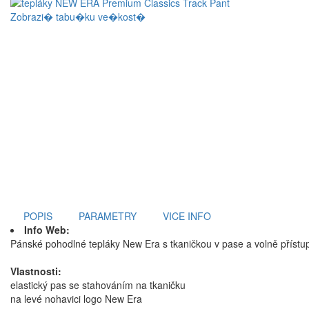
Zobrazi� tabu�ku ve�kost�
POPIS
PARAMETRY
VICE INFO
Info Web:
Pánské pohodlné tepláky New Era s tkaničkou v pase a volně přís
Vlastnosti:
elastický pas se stahováním na tkaničku
na levé nohavici logo New Era