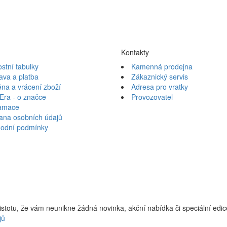
Kontakty
ostní tabulky
Kamenná prodejna
ava a platba
Zákaznický servis
na a vrácení zboží
Adresa pro vratky
Era - o značce
Provozovatel
amace
ana osobních údajů
odní podmínky
jistotu, že vám neunikne žádná novinka, akční nabídka či speciální edi
jů