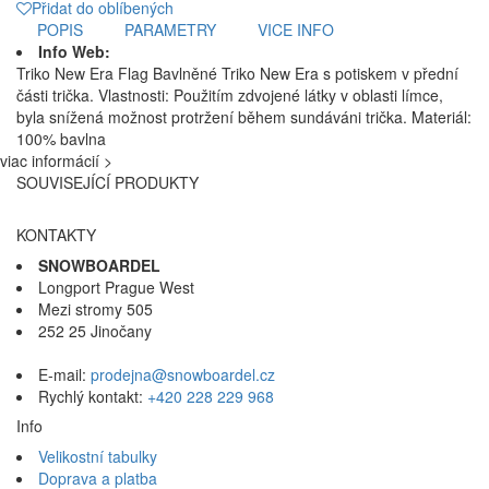
Přidat do oblíbených
POPIS
PARAMETRY
VICE INFO
Info Web:
Triko New Era Flag Bavlněné Triko New Era s potiskem v přední
části trička. Vlastnosti: Použitím zdvojené látky v oblasti límce,
byla snížená možnost protržení během sundáváni trička. Materiál:
100% bavlna
viac informácií >
SOUVISEJÍCÍ PRODUKTY
KONTAKTY
SNOWBOARDEL
Longport Prague West
Mezi stromy 505
252 25 Jinočany
E-mail:
prodejna@snowboardel.cz
Rychlý kontakt:
+420 228 229 968
Info
Velikostní tabulky
Doprava a platba