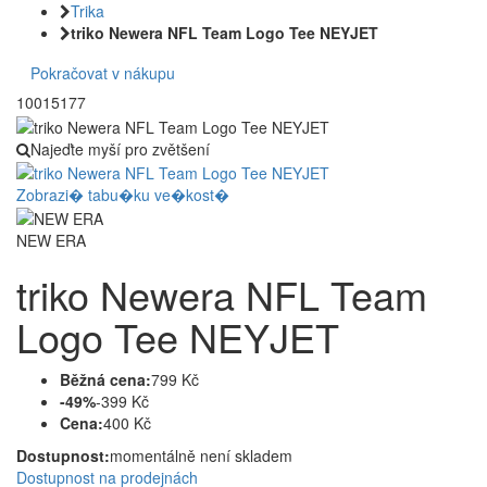
Trika
triko Newera NFL Team Logo Tee NEYJET
Pokračovat v nákupu
10015177
Najeďte myší pro zvětšení
Zobrazi� tabu�ku ve�kost�
NEW ERA
triko Newera NFL Team
Logo Tee NEYJET
Běžná cena:
799 Kč
-49%
-399 Kč
Cena:
400 Kč
Dostupnost:
momentálně není skladem
Dostupnost na prodejnách